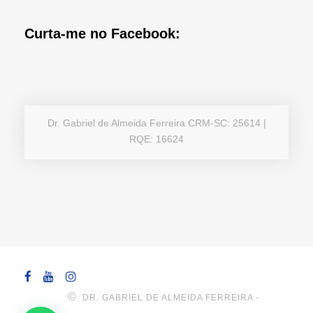
Curta-me no Facebook:
Dr. Gabriel de Almeida Ferreira CRM-SC: 25614 |
RQE: 16624
©
‎ DR. GABRIEL DE ALMEIDA FERREIRA -