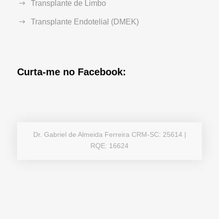
Transplante de Limbo
Transplante Endotelial (DMEK)
Curta-me no Facebook:
Dr. Gabriel de Almeida Ferreira CRM-SC: 25614 |
RQE: 16624