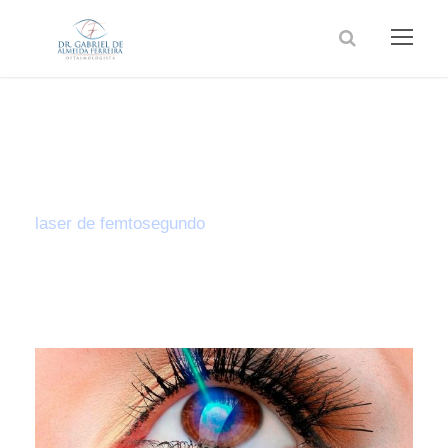
Tag
laser de femtosegundo