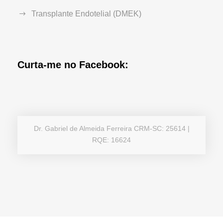
Transplante Endotelial (DMEK)
Curta-me no Facebook:
Dr. Gabriel de Almeida Ferreira CRM-SC: 25614 |
RQE: 16624